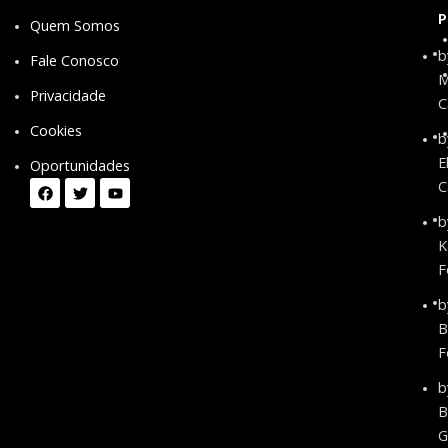
P
Quem Somos
b
Fale Conosco
M
Privacidade
C
Cookies
b
E
Oportunidades
C
b
K
F
b
B
F
b
B
G