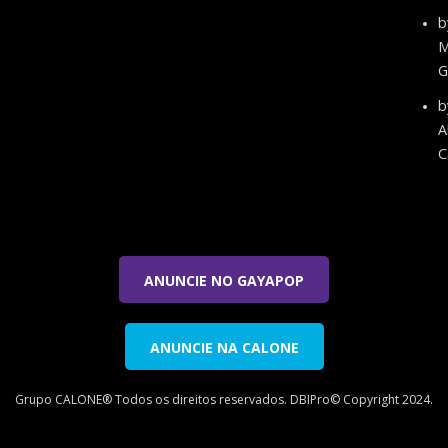
b
M
G
b
A
C
ANUNCIE NO GAYAPOP
ANUNCIE NA CALONE
Grupo CALONE® Todos os direitos reservados. DBIPro© Copyright 2024.