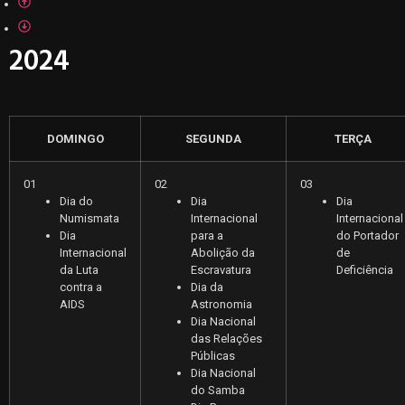
2024
DOMINGO
SEGUNDA
TERÇA
01
02
03
Dia do
Dia
Dia
Numismata
Internacional
Internacional
Dia
para a
do Portador
Internacional
Abolição da
de
da Luta
Escravatura
Deficiência
contra a
Dia da
AIDS
Astronomia
Dia Nacional
das Relações
Públicas
Dia Nacional
do Samba