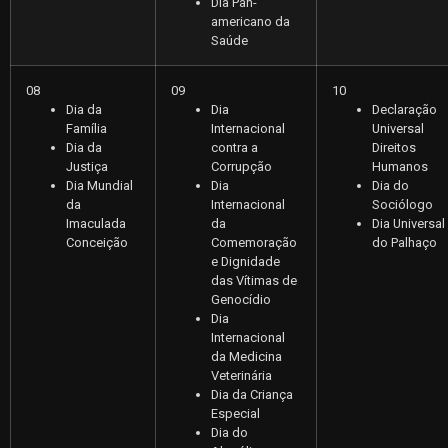
Dia Pan-
americano da
Saúde
08
09
10
Dia da
Dia
Declaração
Família
Internacional
Universal
Dia da
contra a
Direitos
Justiça
Corrupção
Humanos
Dia Mundial
Dia
Dia do
da
Internacional
Sociólogo
Imaculada
da
Dia Universal
Conceição
Comemoração
do Palhaço
e Dignidade
das Vítimas de
Genocídio
Dia
Internacional
da Medicina
Veterinária
Dia da Criança
Especial
Dia do