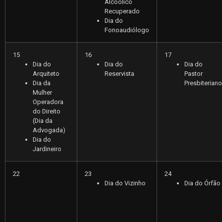
Alcoólico
Recuperado
Dia do
Fonoaudiólogo
15
16
17
Dia do
Dia do
Dia do
Arquiteto
Reservista
Pastor
Dia da
Presbiteriano
Mulher
Operadora
do Direito
(Dia da
Advogada)
Dia do
Jardineiro
22
23
24
Dia do Vizinho
Dia do Órfão