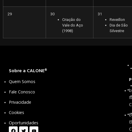
29
30
31
Criação do
Reveillon
Vale do Aço
Dia de São
(1998)
Silvestre
Sobre a CALONE®
P
Quem Somos
b
Fale Conosco
M
Privacidade
C
Cookies
b
E
Oportunidades
C