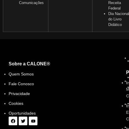
Comunicações
Receita
Federal
Dia Naciona
do Livro
Didático
Sobre a CALONE®
P
Quem Somos
b
Fale Conosco
M
Privacidade
C
Cookies
b
E
Oportunidades
C
b