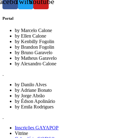
acebook
Twitter
Youtube
Portal
by Marcelo Calone
by Ellen Calone
by Kenbilly Fogolin
by Brandon Fogolin
by Bruno Garavelo
by Matheus Garavelo
by Alexandro Calone
.
by Danilo Alves
by Adriane Bonato
by Jorge Abrão
by Édson Apolinário
by Emila Rodrigues
.
Inscrições GAYAPOP
Vitrine